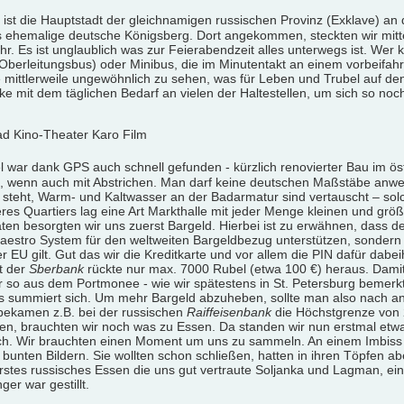
d ist die Hauptstadt der gleichnamigen russischen Provinz (Exklave) a
s ehemalige deutsche Königsberg. Dort angekommen, steckten wir mitt
r. Es ist unglaublich was zur Feierabendzeit alles unterwegs ist. Wer ke
(Oberleitungsbus) oder Minibus, die im Minutentakt an einem vorbeifahr
e mittlerweile ungewöhnlich zu sehen, was für Leben und Trubel auf d
e mit dem täglichen Bedarf an vielen der Haltestellen, um sich so noch
l war dank GPS auch schnell gefunden - kürzlich renovierter Bau im östl
t, wenn auch mit Abstrichen. Man darf keine deutschen Maßstäbe anwe
steht, Warm- und Kaltwasser an der Badarmatur sind vertauscht – sol
res Quartiers lag eine Art Markthalle mit jeder Menge kleinen und grö
en besorgten wir uns zuerst Bargeld. Hierbei ist zu erwähnen, dass d
estro System für den weltweiten Bargeldbezug unterstützen, sondern
er EU gilt. Gut das wir die Kreditkarte und vor allem die PIN dafür dab
t der
Sberbank
rückte nur max. 7000 Rubel (etwa 100 €) heraus. Damit
nur so aus dem Portmonee - wie wir spätestens in St. Petersburg bemerk
s summiert sich. Um mehr Bargeld abzuheben, sollte man also nach
 bekamen z.B. bei der russischen
Raiffeisenbank
die Höchstgrenze von 2
tten, brauchten wir noch was zu Essen. Da standen wir nun erstmal etwa
sch. Wir brauchten einen Moment um uns zu sammeln. An einem Imbiss e
 bunten Bildern. Sie wollten schon schließen, hatten in ihren Töpfen 
rstes russisches Essen die uns gut vertraute Soljanka und Lagman, eine
er war gestillt.