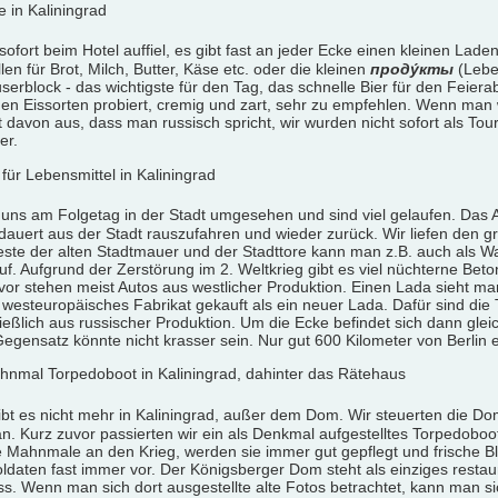
sofort beim Hotel auffiel, es gibt fast an jeder Ecke einen kleinen Lad
len für Brot, Milch, Butter, Käse etc. oder die kleinen
проду́кты
(Leben
serblock - das wichtigste für den Tag, das schnelle Bier für den Feier
hen Eissorten probiert, cremig und zart, sehr zu empfehlen. Wenn man 
 davon aus, dass man russisch spricht, wir wurden nicht sofort als Tour
er.
 uns am Folgetag in der Stadt umgesehen und sind viel gelaufen. Das Au
dauert aus der Stadt rauszufahren und wieder zurück. Wir liefen den 
ste der alten Stadtmauer und der Stadttore kann man z.B. auch als W
f. Aufgrund der Zerstörung im 2. Weltkrieg gibt es viel nüchterne Beton
vor stehen meist Autos aus westlicher Produktion. Einen Lada sieht man 
 westeuropäisches Fabrikat gekauft als ein neuer Lada. Dafür sind die
ließlich aus russischer Produktion. Um die Ecke befindet sich dann gle
 Gegensatz könnte nicht krasser sein. Nur gut 600 Kilometer von Berlin 
 gibt es nicht mehr in Kaliningrad, außer dem Dom. Wir steuerten die D
an. Kurz zuvor passierten wir ein als Denkmal aufgestelltes Torpedoboot
e Mahnmale an den Krieg, werden sie immer gut gepflegt und frische B
oldaten fast immer vor. Der Königsberger Dom steht als einziges resta
uss. Wenn man sich dort ausgestellte alte Fotos betrachtet, kann man si