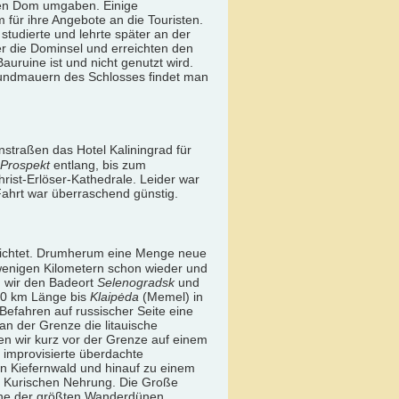
 den Dom umgaben. Einige
für ihre Angebote an die Touristen.
tudierte und lehrte später an der
er die Dominsel und erreichten den
uruine ist und nicht genutzt wird.
rundmauern des Schlosses findet man
straßen das Hotel Kaliningrad für
 Prospekt
entlang, bis zum
rist-Erlöser-Kathedrale. Leider war
 Fahrt war überraschend günstig.
rrichtet. Drumherum eine Menge neue
enigen Kilometern schon wieder und
n wir den Badeort
Selenogradsk
und
 90 km Länge bis
Klaipėda
(Memel) in
 Befahren auf russischer Seite eine
an der Grenze die litauische
en wir kurz vor der Grenze auf einem
 improvisierte überdachte
n Kiefernwald und hinauf zu einem
er Kurischen Nehrung. Die Große
eine der größten Wanderdünen