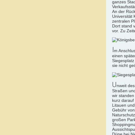
ganzes Stad
Verkaufsstä
An der Rück
Universität
zentralen P
Dort stand 
vor. Zu Zei
I
m Anschlus
einen späte
Siegesplatz
sie nicht g
U
nweit de
Straßen und
wir standen
kurz darauf
Litauen und 
Gebühr von 
Naturschutz
großen Park
Shoppingmal
Aussichtspu
Düne bei Ni