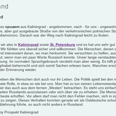
and
ad
ches
привет
aus Kaliningrad - angekommen, nach - für uns - ungewoh
e, aber gut ausgebaute Straße von der verkehrsreichen polnischen S
Mamonovo. Danach war der Weg nach Kaliningrad leicht zu finden.
wir also in
Kaliningrad
sowie
St. Petersburg
und es hat uns sehr gut 
. Wir fühlten uns überall sicher und willkommen. Die Menschen, denen 
und interessiert daran, wo man herkommt. Sie versuchten zu helfen, au
ut, wenn man ein paar Worte Russisch konnte. Unser lange verstaubtes
ung. Im normalen Sprachgebrauch versteht man aber wenig. Es hilft
 Alphabet beherrscht und sich somit Sachen erlesen kann. Manches ersch
er Erinnerung wieder.
eben die Menschen dort auch nur ihr Leben. Die Politik spielt bei den
ete Rolle, in etwa so wie bei uns. Man hat zu tun seinen Lebensstand
ir das auch aus dem fernen „Westen“ betrachten. Es steht uns einfach 
iten Russlands auszulassen oder sich über sie zu erheben. Die Mens
s beste erhoffen. Vor allem darf man nicht den Fehler machen, sich in 
 zu zeigen. Dieses Verhalten konnten gerade wir als Ostdeutsche schon
Ablehnung führte, so auch nicht anders in Russland.