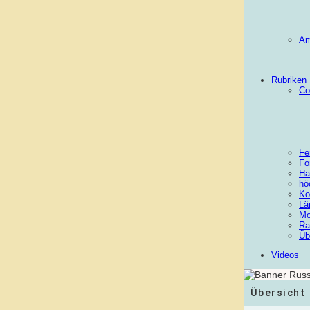
Am
Rubriken
Co
Fe
Fo
Ha
hö
Ko
Lä
Mo
Ra
Üb
Videos
Übersicht