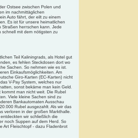
n der Ostsee zwischen Polen und
en im nachmittäglichen
in Auto fährt, der eilt zu einem
en. Es ist für unsere heimatlichen
en Straßen herrschen kann. Jede
 schnell mit dem nötigsten zu
ichen Teil Kaliningrads, als Hotel gut
nden, es fehlen Steckdosen dort wo
che Sachen. So nehmen wie es ist.
ßeren Einkaufsmöglichkeiten. Am
eutsche Giro-Karten (EC-Karten) nicht
 das V-Pay System, welches nur
eihatten, sonst bekäme man kein Geld.
 kommt man nicht weit. Die Rubel
ten. Viele kleine Sachen sind zu
 anderen Bankautomaten Ausschau
0.000 Rubel ausgezahlt. Als wir das
s verloren in der großen Markthalle.
ntdeckten wir schließlich die
aber noch Suppen auf dem Herd. So
 Art Fleischtopf - dazu Fladenbrot