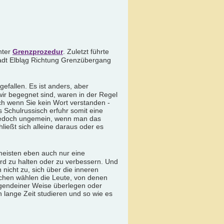
nter
Grenzprozedur
. Zuletzt führte
tadt Elbląg Richtung Grenzübergang
gefallen. Es ist anders, aber
wir begegnet sind, waren in der Regel
ch wenn Sie kein Wort verstanden -
 Schulrussisch erfuhr somit eine
 jedoch ungemein, wenn man das
ließt sich alleine daraus oder es
 meisten eben auch nur eine
ard zu halten oder zu verbessern. Und
nicht zu, sich über die inneren
chen wählen die Leute, von denen
irgendeiner Weise überlegen oder
 lange Zeit studieren und so wie es