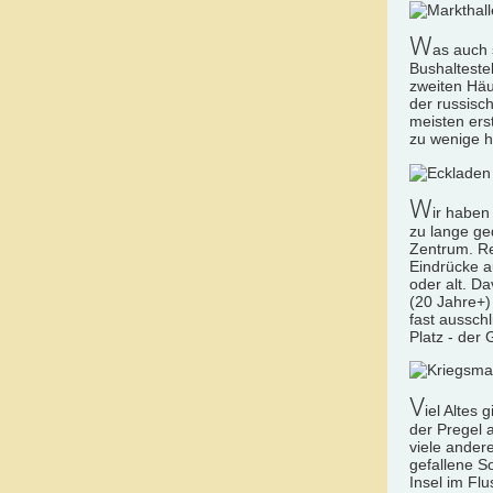
W
as auch 
Bushaltestel
zweiten Häu
der russisc
meisten erst
zu wenige h
W
ir haben
zu lange ge
Zentrum. Re
Eindrücke au
oder alt. Da
(20 Jahre+)
fast aussch
Platz - der
V
iel Altes
der Pregel 
viele ander
gefallene S
Insel im Fl