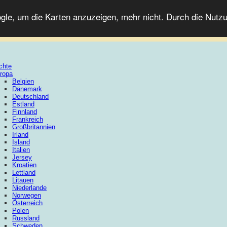
le, um die Karten anzuzeigen, mehr nicht. Durch die Nutzu
chte
ropa
Belgien
Dänemark
Deutschland
Estland
Finnland
Frankreich
Großbritannien
Irland
Island
Italien
Jersey
Kroatien
Lettland
Litauen
Niederlande
Norwegen
Österreich
Polen
Russland
Schweden