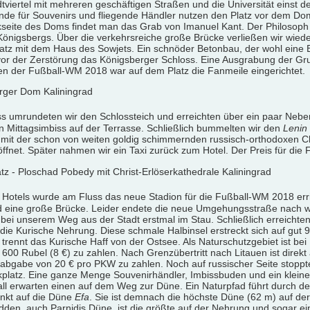
tviertel mit mehreren geschäftigen Straßen und die Universität einst
nde für Souvenirs und fliegende Händler nutzen den Platz vor dem Dom 
seite des Doms findet man das Grab von Imanuel Kant. Der Philosoph s
 Königsbergs. Über die verkehrsreiche große Brücke verließen wir wied
latz mit dem Haus des Sowjets. Ein schnöder Betonbau, der wohl eine Ba
vor der Zerstörung das Königsberger Schloss. Eine Ausgrabung der G
ten der Fußball-WM 2018 war auf dem Platz die Fanmeile eingerichtet.
s umrundeten wir den Schlossteich und erreichten über ein paar Neben
n Mittagsimbiss auf der Terrasse. Schließlich bummelten wir den
Lenin
 mit der schon von weiten goldig schimmernden russisch-orthodoxen Ch
eöffnet. Später nahmen wir ein Taxi zurück zum Hotel. Der Preis für die
s Hotels wurde am Fluss das neue Stadion für die Fußball-WM 2018 e
 eine große Brücke. Leider endete die neue Umgehungsstraße nach w
 bei unserem Weg aus der Stadt erstmal im Stau. Schließlich erreichte
 die Kurische Nehrung. Diese schmale Halbinsel erstreckt sich auf gut
trennt das Kurische Haff von der Ostsee. Als Naturschutzgebiet ist bei
600 Rubel (8 €) zu zahlen. Nach Grenzübertritt nach Litauen ist direkt 
abgabe von 20 € pro PKW zu zahlen. Noch auf russischer Seite stoppt
platz. Eine ganze Menge Souvenirhändler, Imbissbuden und ein kleine
l erwarten einen auf dem Weg zur Düne. Ein Naturpfad führt durch de
nkt auf die Düne
Efa
. Sie ist demnach die höchste Düne (62 m) auf d
dden, auch Parnidis Düne, ist die größte auf der Nehrung und sogar 