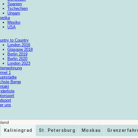
Spanien
Tschechien
Ungarn
erika
Mexiko
USA
untry to Country
London 2016
Glasgow 2018
Berlin 2019
Berlin 2020
London 2023
rienwohnung
rmel 1
uptstädte
chste Berge
ntakt
nderliste
torsport
dsport
er uns
Kaliningrad
St. Petersburg
Moskau
Grenzerfahr