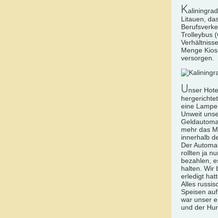
K
aliningra
Litauen, da
Berufsverkeh
Trolleybus 
Verhältniss
Menge Kiosk
versorgen.
U
nser Hote
hergerichte
eine Lampe 
Unweit unse
Geldautomat
mehr das Ma
innerhalb d
Der Automa
rollten ja 
bezahlen, e
halten. Wir
erledigt ha
Alles russi
Speisen auf
war unser e
und der Hung