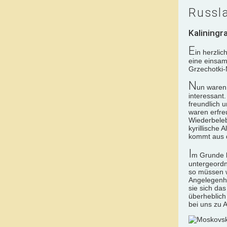
Russl
Kaliningr
E
in herzli
eine einsam
Grzechotki-
N
un waren 
interessant
freundlich 
waren erfre
Wiederbeleb
kyrillische
kommt aus d
I
m Grunde l
untergeordn
so müssen w
Angelegenhe
sie sich da
überheblich
bei uns zu 