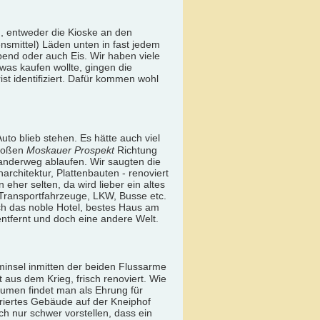
en, entweder die Kioske an den
smittel) Läden unten in fast jedem
abend oder auch Eis. Wir haben viele
was kaufen wollte, gingen die
ist identifiziert. Dafür kommen wohl
to blieb stehen. Es hätte auch viel
großen
Moskauer Prospekt
Richtung
anderweg ablaufen. Wir saugten die
architektur, Plattenbauten - renoviert
eher selten, da wird lieber ein altes
 Transportfahrzeuge, LKW, Busse etc.
ich das noble Hotel, bestes Haus am
entfernt und doch eine andere Welt.
ominsel inmitten der beiden Flussarme
 aus dem Krieg, frisch renoviert. Wie
lumen findet man als Ehrung für
uriertes Gebäude auf der Kneiphof
ch nur schwer vorstellen, dass ein